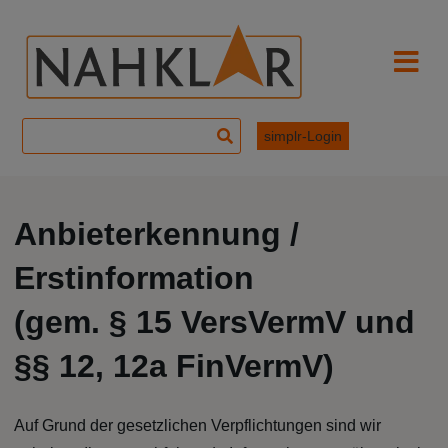
Skip
to
content
Haupt
Suchen
simplr-Login
nach:
Anbieterkennung /
Erstinformation
(gem. § 15 VersVermV und
§§ 12, 12a FinVermV)
Auf Grund der gesetzlichen Verpflichtungen sind wir