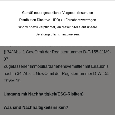
Status: Die Eintragung im Vermittler-Register besteht
Gemäß neuer gesetzlicher Vorgaben (Insurance
als:
Distribution Direktive - IDD) zu Fernabsatzverträgen
Zugelassener Versicherungsmakler mit Erlaubnis nach §
sind wir dazu verpflichtet, an dieser Stelle auf unsere
34d Abs. 1 Z. 2 GewO mit der Registernummer D-JPXX-
Beratungspflicht hinzuweisen.
OHL5F-53
Zugelassener Finanzanlagenvermittler mit Erlaubnis nach
§ 34f Abs. 1 GewO mit der Registernummer D-F-155-11M9-
07
Zugelassener Immobiliardarlehensvermittler mit Erlaubnis
nach § 34i Abs. 1 GewO mit der Registernummer D-W-155-
T9VM-19
Umgang mit Nachhaltigkeit(ESG-Risiken)
Was sind Nachhaltigkeitsrisiken?