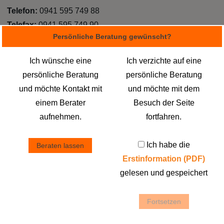
Telefon:
0941 595 749 88
Telefax:
0941 595 749 90
Persönliche Beratung gewünscht?
Mobil:
0172 4066090
E-Mail:
um@nahklar.de
Ich wünsche eine
Ich verzichte auf eine
persönliche Beratung
persönliche Beratung
Registriert beim Amtsgericht in:
Amtsgericht Coburg
und möchte Kontakt mit
und möchte mit dem
Handelsregisternummer:
HRB 5500
einem Berater
Besuch der Seite
Steuernummer:
212 / 133 / 10094
aufnehmen.
fortfahren.
Zuständiges Finanzamt:
Ich habe die
Beraten lassen
Coburg
Erstinformation (PDF)
Hutäcker 2
gelesen und gespeichert
96472 Rödental
Telefon (Zentrale): 0800 624 5527
Fortsetzen
Internetseite: www.nahklar.de